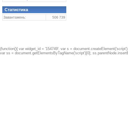
Статистика
Завантажень:
506 739
(function(){ var widget_id = '154749'; var s = document.createElement('script');
var ss = document.getElementsByTagName('script')[0]; ss.parentNode.insertBe