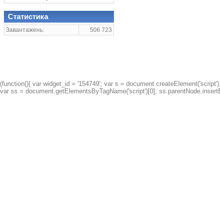
Статистика
Завантажень:
506 723
(function(){ var widget_id = '154749'; var s = document.createElement('script');
var ss = document.getElementsByTagName('script')[0]; ss.parentNode.insertBe