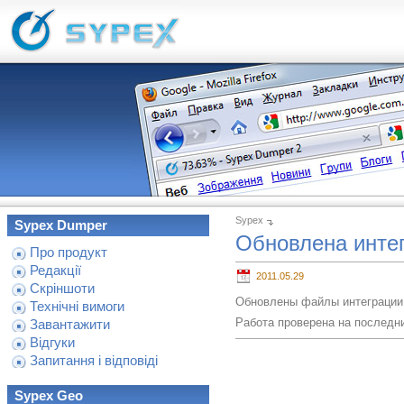
Sypex
Sypex Dumper
Обновлена инте
Про продукт
Редакції
2011.05.29
Скріншоти
Обновлены файлы интеграции 
Технічні вимоги
Работа проверена на последних
Завантажити
Відгуки
Запитання і відповіді
Sypex Geo