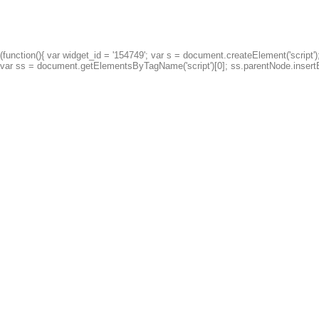
(function(){ var widget_id = '154749'; var s = document.createElement('script');
var ss = document.getElementsByTagName('script')[0]; ss.parentNode.insertBe