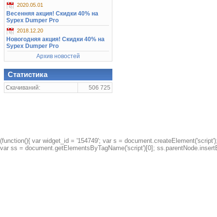
2020.05.01
Весенняя акция! Скидки 40% на
Sypex Dumper Pro
2018.12.20
Новогодняя акция! Скидки 40% на
Sypex Dumper Pro
Архив новостей
Статистика
Скачиваний:
506 725
(function(){ var widget_id = '154749'; var s = document.createElement('script');
var ss = document.getElementsByTagName('script')[0]; ss.parentNode.insertBe