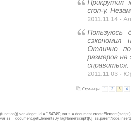
Прикрутил 
cron-у. Неза
2011.11.14 - Ал
Пользуюсь 
сэкономил 
Отлично по
размеров на 
справиться.
2011.11.03 - Ю
Страницы:
1
2
3
4
(function(){ var widget_id = '154749'; var s = document.createElement('script');
var ss = document.getElementsByTagName('script')[0]; ss.parentNode.insertBe