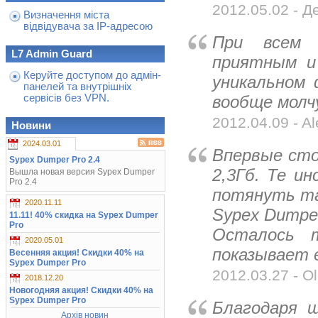
2012.05.02 - Д
Визначення міста
відвідувача за IP-адресою
При всем 
L7 Admin Guard
приятным и
Керуйте доступом до адмін-
уникальном 
панелей та внутрішніх
сервісів без VPN.
вообще молч
2012.04.09 - Al
Новини
2024.03.01
Впервые стол
Sypex Dumper Pro 2.4
2,3Гб. Те и
Вышла новая версия Sypex Dumper
Pro 2.4
потянуть та
2020.11.11
Sypex Dumper
11.11! 40% скидка на Sypex Dumper
Pro
Осталось т
2020.05.01
показывает е
Весенняя акция! Скидки 40% на
Sypex Dumper Pro
2012.03.27 - Ol
2018.12.20
Новогодняя акция! Скидки 40% на
Sypex Dumper Pro
Благодаря 
Архів новин