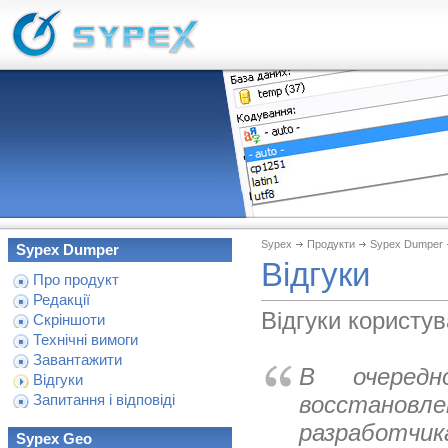
Sypex
Продукти
Sypex Dumper
Sypex Dumper
Відгуки
Про продукт
Редакції
Відгуки користу
Скріншоти
Технічні вимоги
Завантажити
В очеред
Відгуки
восстанов
Запитання і відповіді
разработчик
Sypex Geo