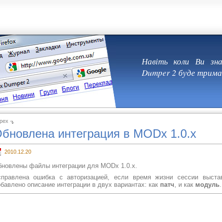
Навіть коли Ви зна
Dumper 2 буде тримат
pex
бновлена интеграция в MODx 1.0.x
2010.12.20
новлены файлы интеграции для MODx 1.0.x.
справлена ошибка с авторизацией, если время жизни сессии выста
бавлено описание интеграции в двух вариантах: как
патч
, и как
модуль
.