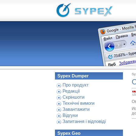
Sy
Sypex Dumper
О
Про продукт
Редакції
Скріншоти
Об
Технічні вимоги
И
Завантажити
до
Відгуки
Запитання і відповіді
Sypex Geo