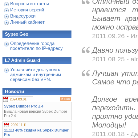
Отличный бэ
Вопросы и ответы
нравится т
История версий
Видеоуроки
Бывает кра
Личный кабинет
можно испра
Sypex Geo
2011.09.26 - Ил
Определение города
посетителя по IP-адресу
Давно польз
2011.08.25 - alm
L7 Admin Guard
Управляйте доступом к
Лучшая утил
админкам и внутренним
сервисам без VPN.
Самое что р
Новости
Долгое вре
2024.03.01
переходить
Sypex Dumper Pro 2.4
Вышла новая версия Sypex Dumper
приятно уди
Pro 2.4
Молодцы!
2020.11.11
11.11! 40% скидка на Sypex Dumper
2011.08.18 - Д
Pro