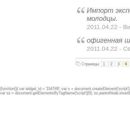
Импорт эксп
молодцы.
2011.04.22 - Ви
офигенная ш
2011.04.22 - С
Страницы:
1
2
3
4
(function(){ var widget_id = '154749'; var s = document.createElement('script');
var ss = document.getElementsByTagName('script')[0]; ss.parentNode.insertBe