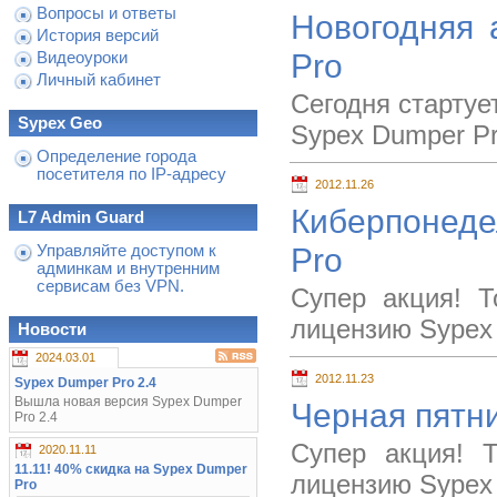
Вопросы и ответы
Новогодняя 
История версий
Pro
Видеоуроки
Личный кабинет
Сегодня стартуе
Sypex Geo
Sypex Dumper Pr
Определение города
посетителя по IP-адресу
2012.11.26
Киберпонеде
L7 Admin Guard
Pro
Управляйте доступом к
админкам и внутренним
сервисам без VPN.
Супер акция! Т
лицензию Sypex
Новости
2024.03.01
2012.11.23
Sypex Dumper Pro 2.4
Вышла новая версия Sypex Dumper
Черная пятни
Pro 2.4
Супер акция! 
2020.11.11
11.11! 40% скидка на Sypex Dumper
лицензию Sypex
Pro